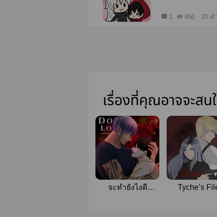
1
450
20 คำ
เรื่องที่คุณอาจจะสน
จะทำยังไงดี
Tyche’s Fil
ระหว่างจูบของ
ปีศาจและพ่อมด