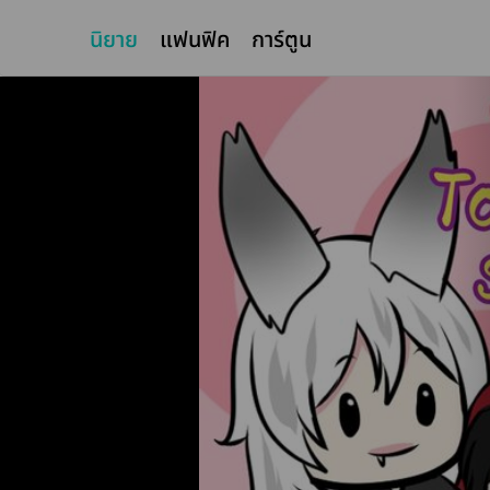
นิยาย
แฟนฟิค
การ์ตูน