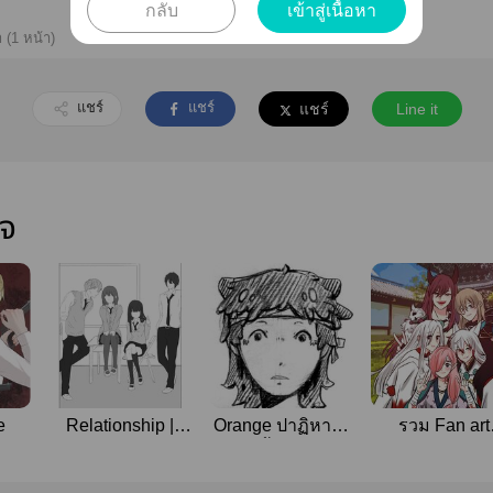
กลับ
เข้าสู่เนื้อหา
 (1 หน้า)
แชร์
แชร์
แชร์
Line it
ใจ
e
Relationship |
Orange ปาฏิหาริย์
รวม Fan art
ว้าวุ่น ลุ้นให้รัก
นี้สีส้ม
Onmyoji