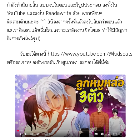
กำลังทำนิยายสั้น แใแะมีรูปะ ทั้งใ
YouTube แะใ Readawrite ด้วย าเพื่อนๆ
ติดาด้วยะะ ^^ (เนื่องจากครั้งที่แล้วไสิบกว่าแล้ว
แต่เาต้องแล้วเริ่มใหม่เาะเาอัานผิดโด ทำให้มีปัญหา
ใาอัพไล์รูป)
รับได้านี้
https://www.youtube.com/@kidscats
หรือเาอัพเชั่นเว็บตูาพะได้ที่นี่ค่ะ