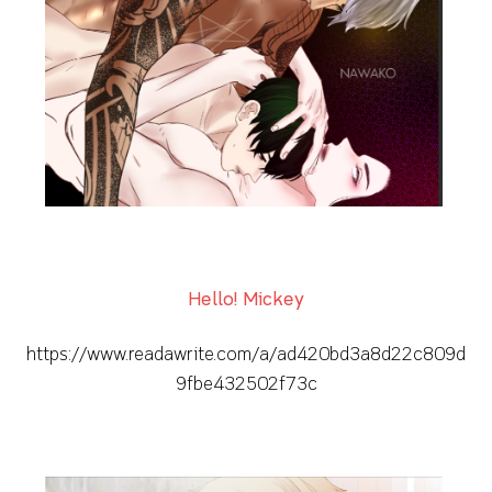
Hello! Mickey
https://www.readawrite.com/a/ad420bd3a8d22c809d
9fbe432502f73c