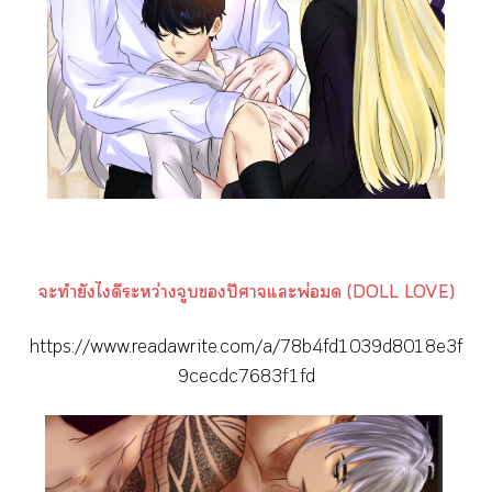
ะทำยังไดีระหว่างจูบปีศาจแะพ่อ (DOLL LOVE)
https://www.readawrite.com/a/78b4fd1039d8018e3f
9cecdc7683f1fd