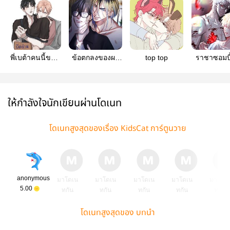
พี่เบต้าคนนี้ของ
ข้อตกลงของผม
top top
ราชาซอมบี
น้องเจ้าจอมครับ
กับผู้จัดการ
นั้นคือสาม
ผม (ย้ายไป
หลัก
Linewebto
ให้กำลังใจนักเขียนผ่านโดเนท
โดเนทสูงสุดของเรื่อง KidsCat การ์ตูนวาย
anonymous
มาโดเน
มาโดเน
มาโดเน
มาโดเน
มาโดเ
5.00
ทกัน
ทกัน
ทกัน
ทกัน
ทกัน
โดเนทสูงสุดของ บทนำ