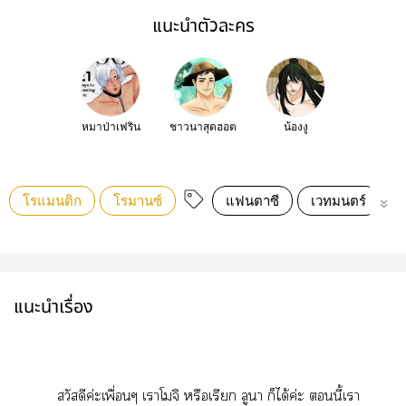
แนะนำตัวละคร
หมาป่าเฟริน
ชาวนาสุดฮอต
น้องงู
โรแมนติก
โรมานซ์
แฟนตาซี
เวทมนตร์
ก
แนะนำเรื่อง
สวัสดีค่ะเพื่อนๆ เาโมจิ หรือเรียก ลูา ก็ได้ค่ะ นี้เา