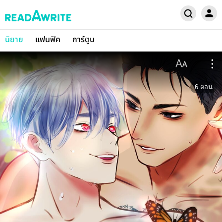
นิยาย
แฟนฟิค
การ์ตูน
6
ตอน