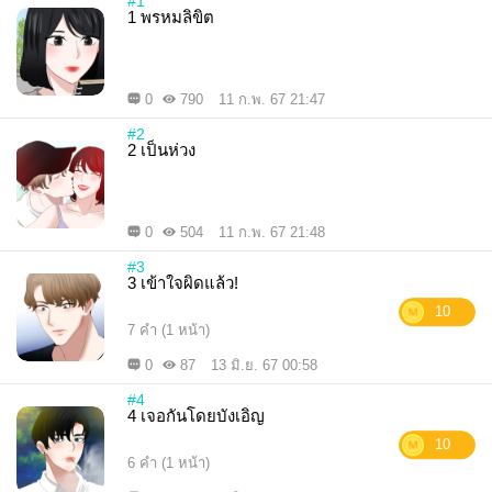
#1
1 พรหมลิขิต
0
790
11 ก.พ. 67 21:47
#2
2 เป็นห่วง
0
504
11 ก.พ. 67 21:48
#3
3 เข้าใจผิดแล้ว!
10
7 คำ (1 หน้า)
0
87
13 มิ.ย. 67 00:58
#4
4 เจอกันโดยบังเอิญ
10
6 คำ (1 หน้า)