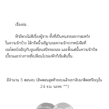
เรื่องย่อ...
ฟ้ามีดไม่ดีเรื่องผู้า ทั้งที่เป็นาสมหวัง
ใารักบ้าง ได้กรีดนิ้วอธิาารักาหนังสือที่
เโบังเอิญกับจูนเพื่อนสนิทเ แะตั้งแต่นั้นารักบิด
เบี้ยวแะร่างาที่เปลี่ยนไฟ้าก็เริ่มต้นขึ้น...
มีจำนวน 5  (อัพสุดท้ายแล้วะกลับาติดเหรียญใ
24 ช.ม. ะะ ^^)