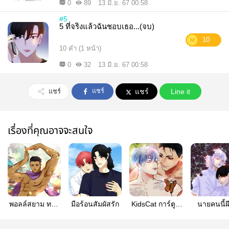
0
89
13 มิ.ย. 67 00:58
#5
5 ที่จริงแล้วฉันชอบเธอ...(จบ)
10
10 คำ (1 หน้า)
0
32
13 มิ.ย. 67 00:58
แชร์
แชร์
แชร์
Line it
เรื่องที่คุณอาจจะสนใจ
พอลล์สยาม ทาส
มือร้อนสัมผัสรัก
KidsCat การ์ตูน
นายคนนี้ผี
หล่อสะท้านเมือง
วาย
หลอก [My s
ghost]