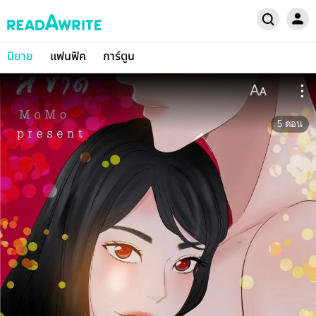
นิยาย
แฟนฟิค
การ์ตูน
5
ตอน