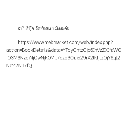
ฉบับอีบุ๊ค จัดช่องแมัะค่ะ
https://www.mebmarket.com/web/index.php?
action=BookDetails&data=YToyOntzOjc6InVzZXJfaWQ
iO3M6NzoiNjQwNjk0MiI7czo3OiJib29rX2lkIjtzOjY6IjI2
NzM2NiI7fQ