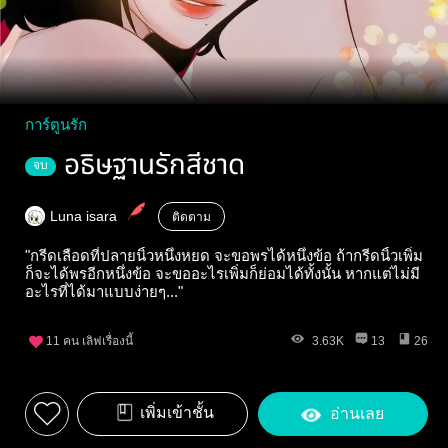
การ์ตูนรัก
อธิษฐานรักสีชาด
จบ
Luna isara
ติดตาม
"กรีดเลือดที่ปลายนิ้วหนึ่งหยด จะขอพรได้หนึ่งข้อ ถ้ากรีดนิ้วเพิ่ม
ก็จะได้พรอีกหนึ่งข้อ จะขออะไรเพิ่มก็ย่อมได้ทั้งนั้น หากแต่ไม่มี
อะไรที่ได้มาแบบง่ายๆ..."
11
คน เลิฟเรื่องนี้
3.63K
13
26
เพิ่มเข้าชั้น
อ่านเลย